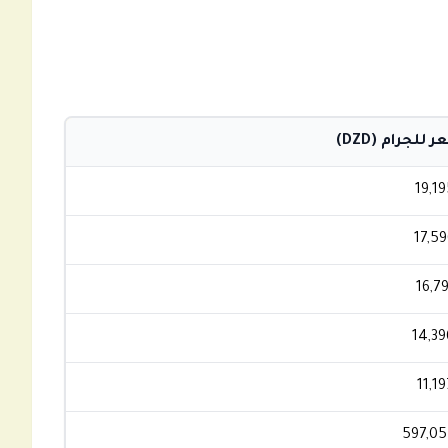
 للجرام (DZD)
19,1
17,59
16,7
14,39
11,1
597,05