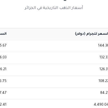
أسعار الذهب التاريخية في الجزائر
لسعر للجرام (دولار)
السعر
95.67
144.3
6.03
132.3
96.21
126.3
6.75
108.2
97.47
84.2
2.41
4,490.0